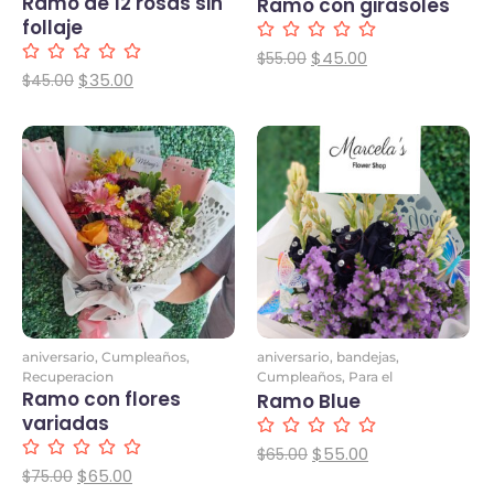
aniversario
,
Cumpleaños
,
aniversario
,
Cumpleaños
,
Recuperacion
dia de la madre
,
Recuperacion
Ramo de 12 rosas sin
Ramo con girasoles
follaje
$
45.00
$
55.00
$
35.00
$
45.00
aniversario
,
Cumpleaños
,
aniversario
,
bandejas
,
Recuperacion
Cumpleaños
,
Para el
Ramo con flores
Ramo Blue