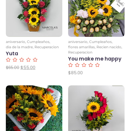
aniversario
,
Cumpleaños
,
aniversario
,
Cumpleaños
,
dia de la madre
,
Recuperacion
flores amarillas
,
Recien nacido
,
Yuta
Recuperacion
You make me happy
$
55.00
$
65.00
$
85.00