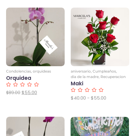
variadas
$
55.00
$
65.00
$
65.00
$
75.00
Condolencias
,
orquideas
aniversario
,
Cumpleaños
,
Orquidea
dia de la madre
,
Recuperacion
Maki
$
55.00
$
89.00
$
40.00
-
$
55.00