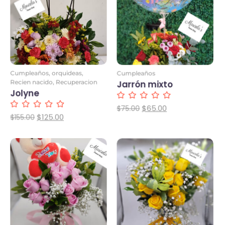
Cumpleaños
,
orquideas
,
Cumpleaños
Recien nacido
,
Recuperacion
Jarrón mixto
Jolyne
$
65.00
$
75.00
$
125.00
$
155.00