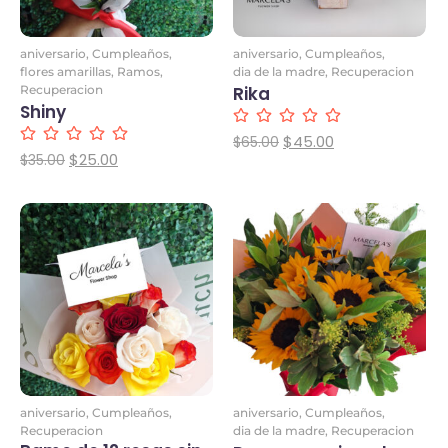
aniversario
,
Cumpleaños
,
aniversario
,
Cumpleaños
,
flores amarillas
,
Ramos
,
dia de la madre
,
Recuperacion
Recuperacion
Rika
Shiny
$
45.00
$
65.00
$
25.00
$
35.00