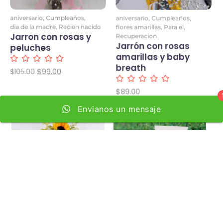
aniversario
,
Cumpleaños
,
aniversario
,
Cumpleaños
,
dia de la madre
,
Recien nacido
flores amarillas
,
Para el
,
Envianos un mensaje
Jarron con rosas y
Recuperacion
Jarrón con rosas
peluches
amarillas y baby
breath
$
99.00
$
105.00
$
89.00