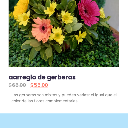
aarreglo de gerberas
$
65.00
$
55.00
Las gerberas son mixtas y pueden variasr el igual que el
color de las flores complementarias